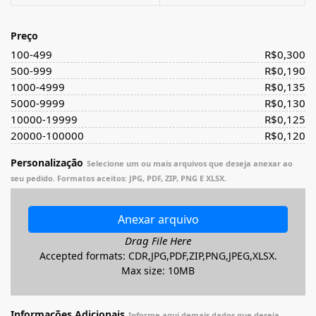
Preço
100-499
R$
0,300
500-999
R$
0,190
1000-4999
R$
0,135
5000-9999
R$
0,130
10000-19999
R$
0,125
20000-100000
R$
0,120
Personalização
Selecione um ou mais arquivos que deseja anexar ao
seu pedido. Formatos aceitos: JPG, PDF, ZIP, PNG E XLSX.
Anexar arquivo
Drag File Here
Accepted formats: CDR,JPG,PDF,ZIP,PNG,JPEG,XLSX.
Max size: 10MB
Informações Adicionais
Informe aqui demais dados que deseja