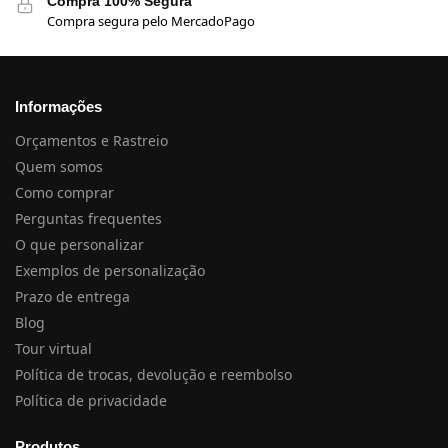
Compra 100% Segura
Compra segura pelo MercadoPago
Informações
Orçamentos e Rastreio
Quem somos
Como comprar
Perguntas frequentes
O que personalizar
Exemplos de personalização
Prazo de entrega
Blog
Tour virtual
Política de trocas, devolução e reembolso
Política de privacidade
Produtos